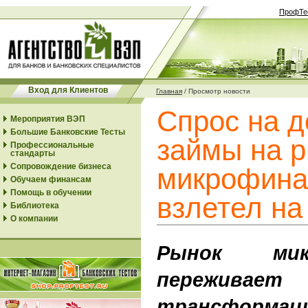
ПрофТе
Вход для Клиентов
Главная
/
Просмотр новости
Cпрос на 
Мероприятия ВЭП
Большие Банковские Тесты
займы на 
Профессиональные
стандарты
Сопровождение бизнеса
микрофина
Обучаем финансам
Помощь в обучении
взлетел на
Библиотека
О компании
Рынок микр
переживае
трансформац