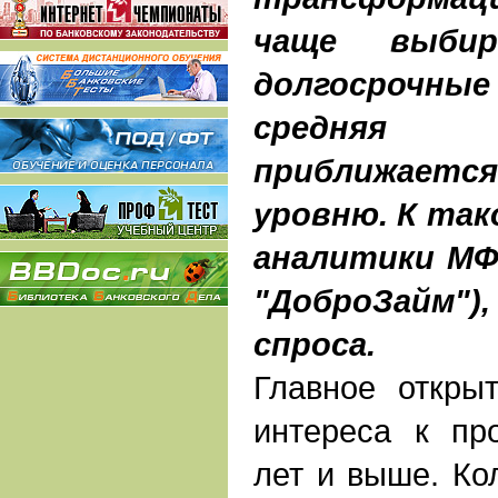
чаще выби
долгосрочн
средняя 
приближаетс
уровню. К та
аналитики МФ
"ДоброЗайм")
спроса.
Главное откры
интереса к пр
лет и выше. Ко