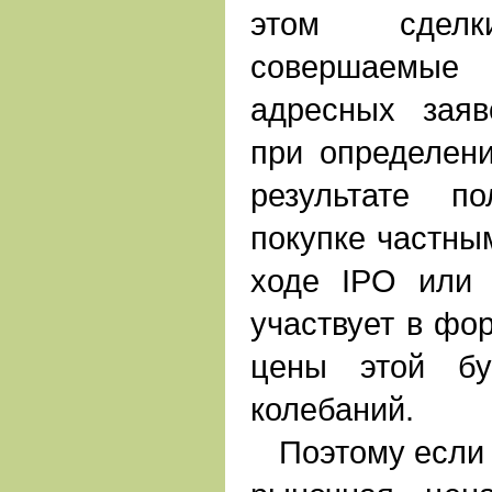
этом сдел
совершаемы
адресных заяв
при определен
результате п
покупке частны
ходе IPO или
участвует в фо
цены этой бу
колебаний.
Поэтому если в