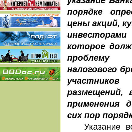
указание Банк
порядке опре
цены акций, 
инвесторам
которое долж
проблему н
налогового бр
участник
размещений, 
применения д
сих пор поряд
Указание вст