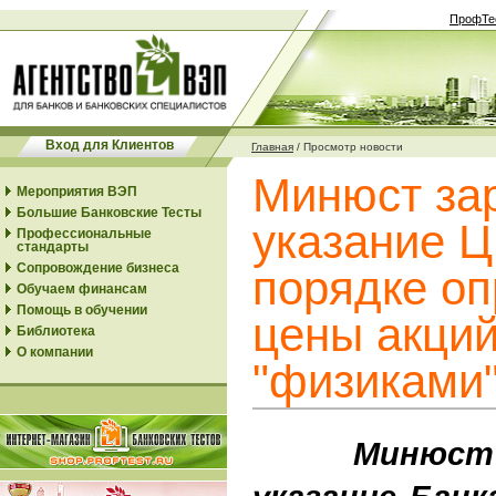
ПрофТе
Вход для Клиентов
Главная
/
Просмотр новости
Минюст за
Мероприятия ВЭП
Большие Банковские Тесты
указание Ц
Профессиональные
стандарты
Сопровождение бизнеса
порядке о
Обучаем финансам
Помощь в обучении
цены акций
Библиотека
О компании
"физиками
Минюст за