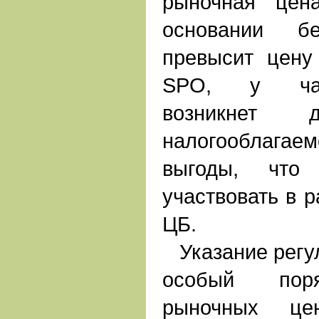
рыночная цен
основании бе
превысит цену
SPO, у час
возникнет
налогооблага
выгоды, что 
участвовать в 
ЦБ.
Указание регул
особый поря
рыночных це