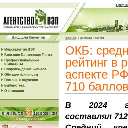
ПрофТе
Вход для Клиентов
Главная
/
Просмотр новости
ОКБ: сред
Мероприятия ВЭП
Большие Банковские Тесты
рейтинг в 
Профессиональные
стандарты
Сопровождение бизнеса
аспекте РФ
Обучаем финансам
Помощь в обучении
710 балло
Библиотека
О компании
В 2024 го
составлял 712
Средний кр