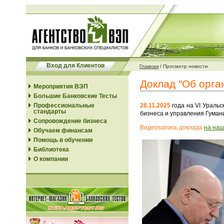
Вход для Клиентов
Главная
/
Просмотр новости
Доклад "Об орга
Мероприятия ВЭП
Большие Банковские Тесты
Профессиональные
28.11.2025
года на VI Ураль
стандарты
бизнеса и управления Гумани
Сопровождение бизнеса
Видеозапись доклада
на наш
Обучаем финансам
Помощь в обучении
Библиотека
О компании