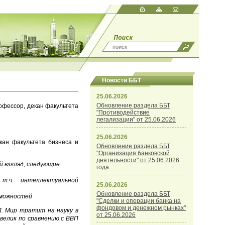
Новости ББТ
25.06.2026
Обновление раздела ББТ
офессор, декан факультета
"Противодействие
легализации" от 25.06.2026
25.06.2026
екан факультета бизнеса и
Обновление раздела ББТ
"Организация банковской
деятельности" от 25.06.2026
й взгляд, следующие:
года
т.ч. интеллектуальной
25.06.2026
Обновление раздела ББТ
озможностей
"Сделки и операции банка на
фондовом и денежном рынках"
П. Мир тратит на науку в
от 25.06.2026
 велик по сравнению с ВВП