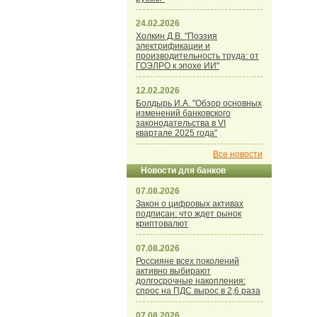
24.02.2026
Холкин Д.В. "Поэзия
электрификации и
производительность труда: от
ГОЭЛРО к эпохе ИИ"
12.02.2026
Болдырь И.А. "Обзор основных
изменений банковского
законодательства в VI
квартале 2025 года"
Все новости
Новости для банков
07.08.2026
Закон о цифровых активах
подписан: что ждет рынок
криптовалют
07.08.2026
Россияне всех поколений
активно выбирают
долгосрочные накопления:
спрос на ПДС вырос в 2,6 раза
07.08.2026