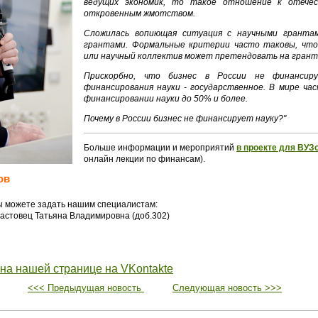
ведущих экономик, то такое отношение к отечес
откровенным жмотством.
Сложилась вопиющая ситуация с научными грантам
грантами. Формальные критерии часто таковы, что
или научный коллектив может претендовать на грант
Прискорбно, что бизнес в России не финансир
финансирования науки - государственное. В мире ча
финансировании науки до 50% и более.
Почему в России бизнес не финансирует науку?"
Больше информации и мероприятий
в проекте для ВУЗо
онлайн лекции по финансам).
ов
ы можете задать нашим специалистам:
 Фастовец Татьяна Владимировна (доб.302)
 на нашей странице на VKontakte
<<< Предыдущая новость
Следующая новость >>>