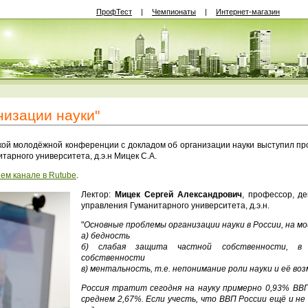
ПрофТест
|
Чемпионаты
|
Интернет-магазин
низации науки"
ской молодёжной конференции c докладом об организации науки выступил пр
тарного университета, д.э.н Мицек С.А.
ем канале в Rutube
.
Лектор:
Мицек Сергей Александрович
, профессор, д
управления Гуманитарного университета, д.э.н.
"
Основные проблемы организации науки в России, на мо
а) бедность
б) слабая защита частной собственности, в 
собственности
в) ментальность, т.е. непонимание роли науки и её в
Россия тратит сегодня на науку примерно 0,93% ВВ
среднем 2,67%. Если учесть, что ВВП России ещё и не