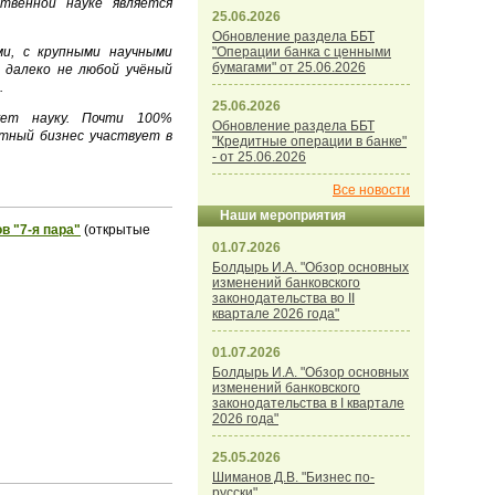
твенной науке является
25.06.2026
Обновление раздела ББТ
и, с крупными научными
"Операции банка с ценными
бумагами" от 25.06.2026
 далеко не любой учёный
.
25.06.2026
ует науку. Почти 100%
Обновление раздела ББТ
стный бизнес участвует в
"Кредитные операции в банке"
- от 25.06.2026
Все новости
Наши мероприятия
в "7-я пара"
(открытые
01.07.2026
Болдырь И.А. "Обзор основных
изменений банковского
законодательства во II
квартале 2026 года"
01.07.2026
Болдырь И.А. "Обзор основных
изменений банковского
законодательства в I квартале
2026 года"
25.05.2026
Шиманов Д.В. "Бизнес по-
русски"