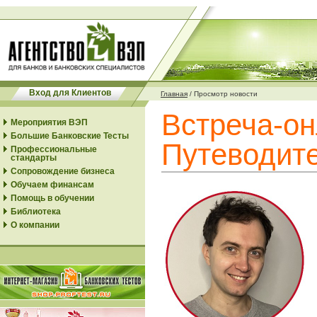
Вход для Клиентов
Главная
/
Просмотр новости
Встреча-он
Мероприятия ВЭП
Большие Банковские Тесты
Путеводит
Профессиональные
стандарты
Сопровождение бизнеса
Обучаем финансам
Помощь в обучении
Библиотека
О компании