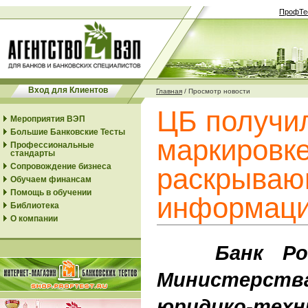
ПрофТе
Вход для Клиентов
Главная
/
Просмотр новости
ЦБ получи
Мероприятия ВЭП
Большие Банковские Тесты
маркировке
Профессиональные
стандарты
Сопровождение бизнеса
раскрыва
Обучаем финансам
Помощь в обучении
информаци
Библиотека
О компании
Банк Росс
Министерс
юридико-техн