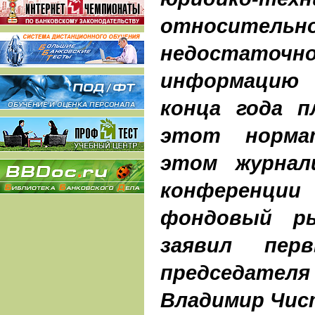
относител
недостаточ
информацию
конца года п
этот норма
этом журнал
конференц
фондовый ры
заявил пер
председате
Владимир Чис