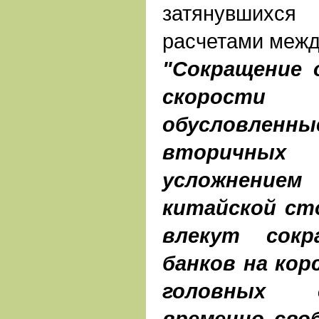
затянувших
расчетами межд
"Сокращение 
скорост
обусловлен
вторичны
усложнение
китайской ст
влекут сокр
банков на кор
головных 
временно сво