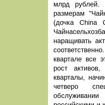
млрд рублей.
размерам "Чай
(дочка China C
Чайнасельхо
наращивать ак
соответственн
квартале все э
рост активов
кварталы, начи
четверо спе
обслуживани
российскими и 