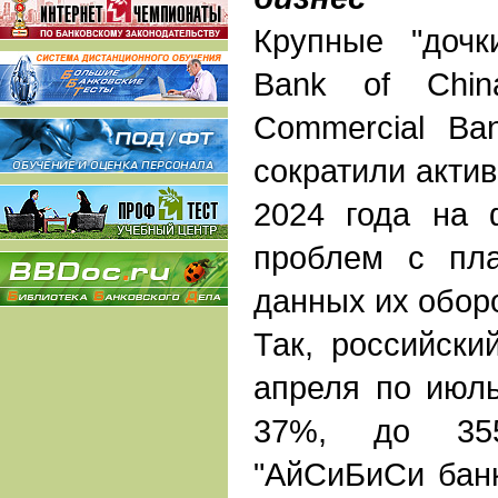
Крупные "дочк
Bank of Chin
Commercial Ba
сократили актив
2024 года на 
проблем с пла
данных их обор
Так, российски
апреля по июль
37%, до 355
"АйСиБиСи банк