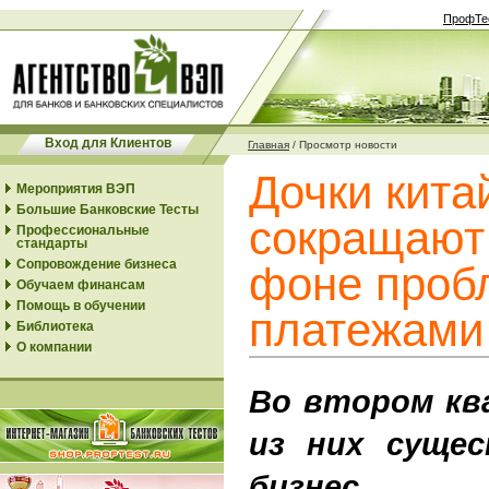
ПрофТе
Вход для Клиентов
Главная
/
Просмотр новости
Дочки кита
Мероприятия ВЭП
Большие Банковские Тесты
сокращают
Профессиональные
стандарты
Сопровождение бизнеса
фоне проб
Обучаем финансам
Помощь в обучении
платежами
Библиотека
О компании
Во втором кв
из них сущес
бизнес