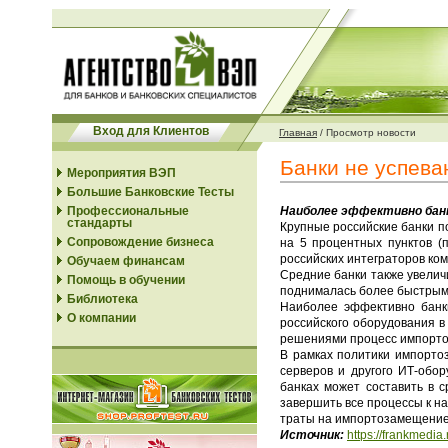
Вход для Клиентов
Главная
/
Просмотр новости
Банки не успева
Мероприятия ВЭП
Большие Банковские Тесты
Профессиональные
Наиболее эффективно банк
стандарты
Крупные российские банки п
Сопровождение бизнеса
на 5 процентных пунктов (
российских интеграторов ко
Обучаем финансам
Средние банки также увелич
Помощь в обучении
поднималась более быстрыми 
Библиотека
Наиболее эффективно банк
О компании
российского оборудования в
решениями процесс импортоз
В рамках политики импорто
серверов и другого ИТ-обо
банках может составить в с
завершить все процессы к н
траты на импортозамещение
Источник:
https://frankmedia