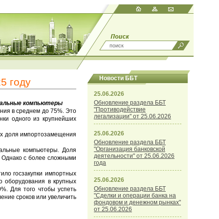
Новости ББТ
5 году
25.06.2026
Обновление раздела ББТ
ональные компьютеры
"Противодействие
ния в среднем до 75%. Это
легализации" от 25.06.2026
енки одного из крупнейших
25.06.2026
ках доля импортозамещения
Обновление раздела ББТ
"Организация банковской
альные компьютеры. Доля
деятельности" от 25.06.2026
. Однако с более сложными
года
тило госзакупки импортных
25.06.2026
го оборудования в крупных
Обновление раздела ББТ
0%. Для того чтобы успеть
"Сделки и операции банка на
ление сроков или увеличить
фондовом и денежном рынках"
от 25.06.2026