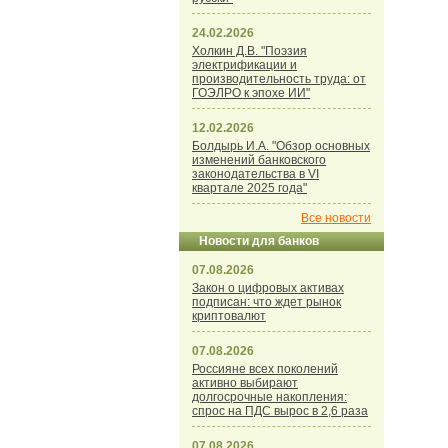
24.02.2026
Холкин Д.В. "Поэзия
электрификации и
производительность труда: от
ГОЭЛРО к эпохе ИИ"
12.02.2026
Болдырь И.А. "Обзор основных
изменений банковского
законодательства в VI
квартале 2025 года"
Все новости
Новости для банков
07.08.2026
Закон о цифровых активах
подписан: что ждет рынок
криптовалют
07.08.2026
Россияне всех поколений
активно выбирают
долгосрочные накопления:
спрос на ПДС вырос в 2,6 раза
07.08.2026