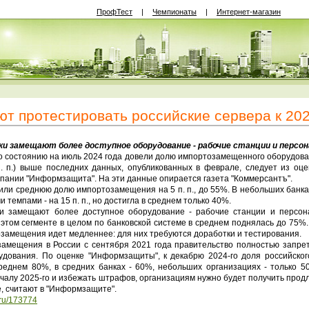
ПрофТест
|
Чемпионаты
|
Интернет-магазин
ют протестировать российские сервера к 202
и замещают более доступное оборудование - рабочие станции и перс
о состоянию на июль 2024 года довели долю импортозамещенного оборудова
п. п.) выше последних данных, опубликованных в феврале, следует из оц
мпании "Информзащита". На эти данные опирается газета "Коммерсантъ".
или среднюю долю импортозамещения на 5 п. п., до 55%. В небольших бан
темпами - на 15 п. п., но достигла в среднем только 40%.
и замещают более доступное оборудование - рабочие станции и персон
 этом сегменте в целом по банковской системе в среднем поднялась до 75%
амещения идет медленнее: для них требуются доработки и тестирования.
замещения в России с сентября 2021 года правительство полностью запре
рудования. По оценке "Информзащиты", к декабрю 2024-го доля российско
реднем 80%, в средних банках - 60%, небольших организациях - только 5
ачалу 2025-го и избежать штрафов, организациям нужно будет получить прод
, считают в "Информзащите".
.ru/173774