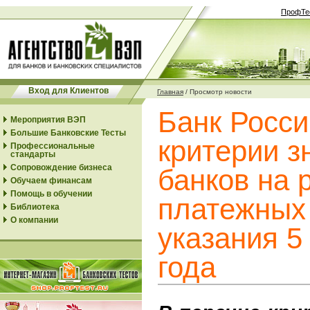
ПрофТе
Вход для Клиентов
Главная
/
Просмотр новости
Банк Росс
Мероприятия ВЭП
Большие Банковские Тесты
критерии з
Профессиональные
стандарты
Сопровождение бизнеса
банков на 
Обучаем финансам
Помощь в обучении
платежных 
Библиотека
О компании
указания 5
года