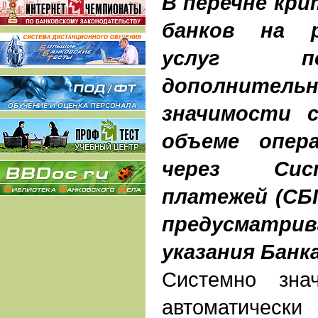
В перечне кр
банков на 
услуг п
дополнитель
значимости с
объеме опера
через Сис
платежей (СБП
предусмат
указания Банк
Системно зна
автоматичес