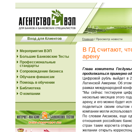
Вход для Клиентов
Главная
/
Просмотр новости
В ГД считают, ч
Мероприятия ВЭП
арену
Большие Банковские Тесты
Профессиональные
стандарты
Глава комитета Госдумы
Сопровождение бизнеса
продолжаться примерно оди
Обучаем финансам
Цифровой рубль выйдет в 2
Помощь в обучении
Латинской Америки. Об этом
рамках международной конфе
Библиотека
"Мы сейчас тестируем цифр
О компании
несколько месяцев этого го
арену, и его можно будет ис
поделиться своим опытом в
компании могли использоват
По словам Аксакова, еще од
отношения российских банко
стран такие корсчета откры
желании открыть корреспонд