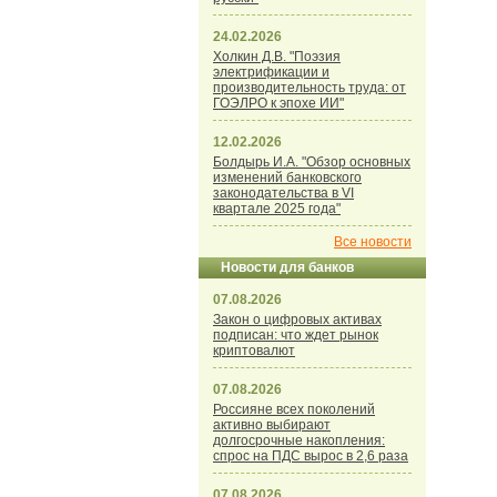
24.02.2026
Холкин Д.В. "Поэзия
электрификации и
производительность труда: от
ГОЭЛРО к эпохе ИИ"
12.02.2026
Болдырь И.А. "Обзор основных
изменений банковского
законодательства в VI
квартале 2025 года"
Все новости
Новости для банков
07.08.2026
Закон о цифровых активах
подписан: что ждет рынок
криптовалют
07.08.2026
Россияне всех поколений
активно выбирают
долгосрочные накопления:
спрос на ПДС вырос в 2,6 раза
07.08.2026