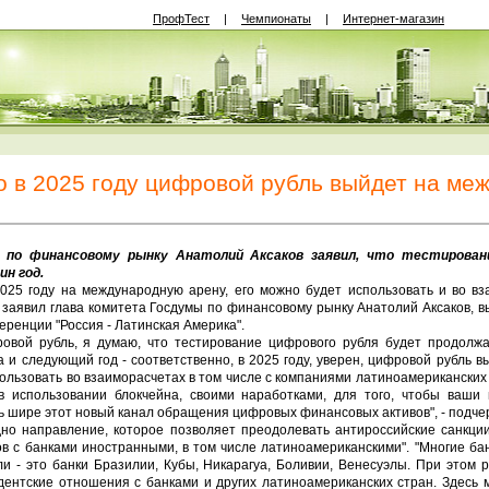
ПрофТест
|
Чемпионаты
|
Интернет-магазин
то в 2025 году цифровой рубль выйдет на м
 по финансовому рынку Анатолий Аксаков заявил, что тестирова
н год.
025 году на международную арену, его можно будет использовать и во вз
 заявил глава комитета Госдумы по финансовому рынку Анатолий Аксаков, вы
ренции "Россия - Латинская Америка".
овой рубль, я думаю, что тестирование цифрового рубля будет продолжа
да и следующий год - соответственно, в 2025 году, уверен, цифровой рубль
пользовать во взаиморасчетах в том числе с компаниями латиноамериканских
 использовании блокчейна, своими наработками, для того, чтобы ваши
ь шире этот новый канал обращения цифровых финансовых активов", - подчер
но направление, которое позволяет преодолевать антироссийские санкции
в с банками иностранными, в том числе латиноамериканскими". "Многие ба
ли - это банки Бразилии, Кубы, Никарагуа, Боливии, Венесуэлы. При этом р
ентские отношения с банками и других латиноамериканских стран. Здесь м