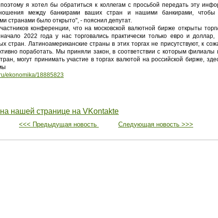
 поэтому я хотел бы обратиться к коллегам с просьбой передать эту инф
тношения между банкирами ваших стран и нашими банкирами, чтобы 
и странами было открыто", - пояснил депутат.
частников конференции, что на московской валютной бирже открыты тор
 начало 2022 года у нас торговались практически только евро и доллар,
х стран. Латиноамериканские страны в этих торгах не присутствуют, к сожа
тивно поработать. Мы приняли закон, в соответствии с которым филиалы 
тран, могут принимать участие в торгах валютой на российской бирже, здес
мы
ss.ru/ekonomika/18885823
 на нашей странице на VKontakte
<<< Предыдущая новость
Следующая новость >>>