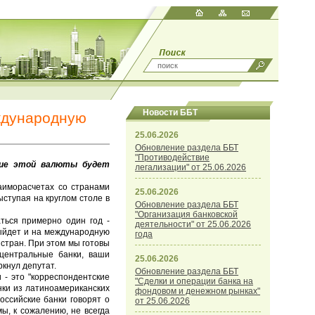
Новости ББТ
еждународную
25.06.2026
Обновление раздела ББТ
"Противодействие
ние этой валюты будет
легализации" от 25.06.2026
аиморасчетах со странами
25.06.2026
ступая на круглом столе в
Обновление раздела ББТ
"Организация банковской
ться примерно один год -
деятельности" от 25.06.2026
 выйдет и на международную
года
 стран. При этом мы готовы
 центральные банки, ваши
25.06.2026
кнул депутат.
Обновление раздела ББТ
 - это "корреспондентские
"Сделки и операции банка на
нки из латиноамериканских
фондовом и денежном рынках"
оссийские банки говорят о
от 25.06.2026
ы, к сожалению, не всегда