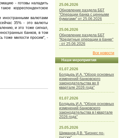
ормацию - готовы наладить
25.06.2026
такое корреспондентское
Обновление раздела ББТ
"Операции банка с ценными
ги иностранными валютами
бумагами" от 25.06.2026
 сейчас 35% - это валюты
лению, и это тоже сигнал,
25.06.2026
иностранных банков, в том
Обновление раздела ББТ
ь тоже милости просим", -
"Кредитные операции в банке"
- от 25.06.2026
Все новости
Наши мероприятия
01.07.2026
Болдырь И.А. "Обзор основных
изменений банковского
законодательства во II
квартале 2026 года"
01.07.2026
Болдырь И.А. "Обзор основных
изменений банковского
законодательства в I квартале
2026 года"
25.05.2026
Шиманов Д.В. "Бизнес по-
русски"