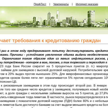
ПрофТест
|
Чемпионаты
|
Интернет-магазин
чает требования к кредитованию граждан
раз в этом году предпринимает попытку дестимулировать кредитов
нками. Причины - устойчивое увеличение объема выдачи необеспечен
. Ограничивая таким образом один из явных инфляционных рисков, 
у потреблению - которое в мае, похоже, и так тормозит и переходит к
 года Банк России сократит на 5 процентных пунктов (п. п.) макроп
займам для заемщиков с высокой долговой нагрузкой. Потребительские кре
том в 20% выдач против нынешних 25%. Для микрофинансовых организац
едитов сроком более пяти лет ограничивается 5% против сегодняшних 10%
 пояснил ЦБ.
рискованным заемщикам в этом году происходит второй раз. В январе 
ле того как среднее число кредитов у заемщиков, получивших новый необ
ет, а доля граждан с несколькими займами выросла на 5 пунктов, до 27,8%
лись к введенным тогда лимитам. В частности, рынок перераспределился в п
заемщикам с показателем долговой нагрузки (ПДН) более 80% и с небольш
е лимитов было достигнуто банками за счет выдачи меньшего кредита на боле