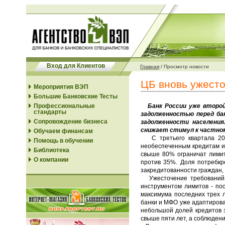
Вход для Клиентов
Главная
/
Просмотр новости
ЦБ вновь ужесто
Мероприятия ВЭП
Большие Банковские Тесты
Профессиональные
Банк России уже второй 
стандарты
задолженностью перед ба
Сопровождение бизнеса
задолженности населения
снижает стимул к частном
Обучаем финансам
С третьего квартала 2023
Помощь в обучении
необеспеченным кредитам и 
Библиотека
свыше 80% ограничат лими
О компании
против 35%. Доля потребкр
закредитованности граждан,
Ужесточение требований к 
инструментом лимитов - пос
максимума последних трех л
банки и МФО уже адаптирова
небольшой долей кредитов 
свыше пяти лет, а соблюдени