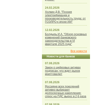
24.02.2026
Холкин Д.В. "Поэзия
электрификации и
производительность труда: от
ГОЭЛРО к эпохе ИИ"
12.02.2026
Болдырь И.А. "Обзор основных
изменений банковского
законодательства в VI
квартале 2025 года"
Все новости
Новости для банков
07.08.2026
Закон о цифровых активах
подписан: что ждет рынок
криптовалют
07.08.2026
Россияне всех поколений
активно выбирают
долгосрочные накопления:
спрос на ПДС вырос в 2,6 раза
07.08.2026