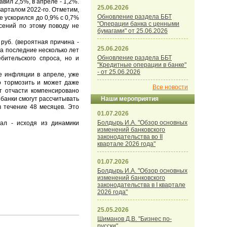
вил 2,5%, в апреле - 1,2%.
25.06.2026
варталом 2022-го. Отметим,
Обновление раздела ББТ
 ускорился до 0,9% с 0,7%
"Операции банка с ценными
асений по этому поводу не
бумагами" от 25.06.2026
руб. (вероятная причина -
25.06.2026
а последние несколько лет
Обновление раздела ББТ
бительского спроса, но и
"Кредитные операции в банке"
- от 25.06.2026
е инфляции в апреле, уже
ло тормозить и может даже
Все новости
т отчасти компенсировано
банки смогут рассчитывать
Наши мероприятия
в течение 48 месяцев. Это
01.07.2026
Болдырь И.А. "Обзор основных
ал - исходя из динамики
изменений банковского
законодательства во II
квартале 2026 года"
01.07.2026
Болдырь И.А. "Обзор основных
изменений банковского
законодательства в I квартале
2026 года"
25.05.2026
Шиманов Д.В. "Бизнес по-
русски"