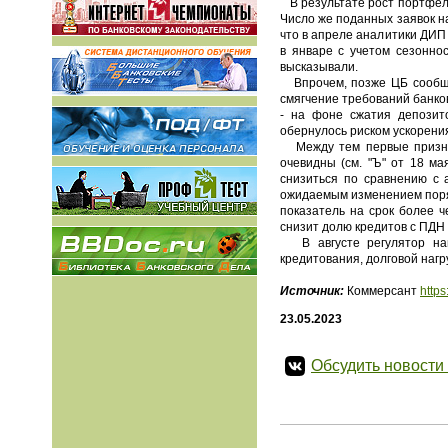
В результате рост портфеля
Число же поданных заявок н
что в апреле аналитики ДИП
в январе с учетом сезонно
высказывали.
Впрочем, позже ЦБ сообщил
смягчение требований банко
- на фоне сжатия депозито
обернулось риском ускорени
Между тем первые признаки
очевидны (см. "Ъ" от 18 м
снизиться по сравнению с 
ожидаемым изменением поря
показатель на срок более ч
снизит долю кредитов с ПДН б
В августе регулятор нам
кредитования, долговой нагр
Источник:
Коммерсант
http
23.05.2023
Обсудить новости