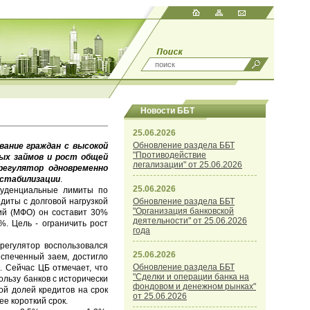
Новости ББТ
25.06.2026
Обновление раздела ББТ
ание граждан с высокой
"Противодействие
ных займов и рост общей
легализации" от 25.06.2026
регулятор одновременно
 стабилизации
.
25.06.2026
руденциальные лимиты по
диты с долговой нагрузкой
Обновление раздела ББТ
"Организация банковской
ий (МФО) он составит 30%
деятельности" от 25.06.2026
. Цель - ограничить рост
года
регулятор воспользовался
25.06.2026
еспеченный заем, достигло
Обновление раздела ББТ
. Сейчас ЦБ отмечает, что
"Сделки и операции банка на
ользу банков с исторически
фондовом и денежном рынках"
ой долей кредитов на срок
от 25.06.2026
е короткий срок.