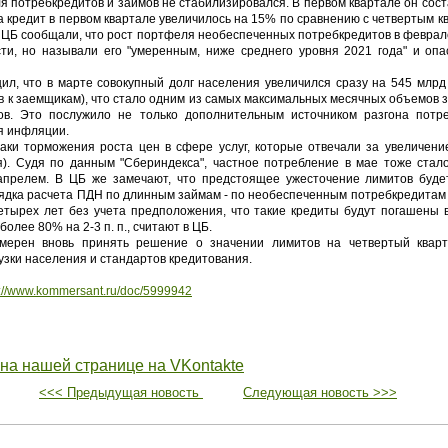
 потребкредитов и займов не стабилизировался. В первом квартале он соста
а кредит в первом квартале увеличилось на 15% по сравнению с четвертым к
 ЦБ сообщали, что рост портфеля необеспеченных потребкредитов в феврале
сти, но называли его "умеренным, ниже среднего уровня 2021 года" и оп
, что в марте совокупный долг населения увеличился сразу на 545 млрд 
в к заемщикам), что стало одним из самых максимальных месячных объемов з
в. Это послужило не только дополнительным источником разгона потре
я инфляции.
 торможения роста цен в сфере услуг, которые отвечали за увеличени
ая). Судя по данным "Сбериндекса", частное потребление в мае тоже ста
апрелем. В ЦБ же замечают, что предстоящее ужесточение лимитов буде
дка расчета ПДН по длинным займам - по необеспеченным потребкредитам 
етырех лет без учета предположения, что такие кредиты будут погашены 
олее 80% на 2-3 п. п., считают в ЦБ.
ерен вновь принять решение о значении лимитов на четвертый кварт
узки населения и стандартов кредитования.
s://www.kommersant.ru/doc/5999942
 на нашей странице на VKontakte
<<< Предыдущая новость
Следующая новость >>>