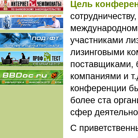
Цель конфере
сотрудничеству,
международному
участниками лиз
лизинговыми ко
поставщиками, 
компаниями и т.
конференции б
более ста орган
сфер деятельно
С приветственн