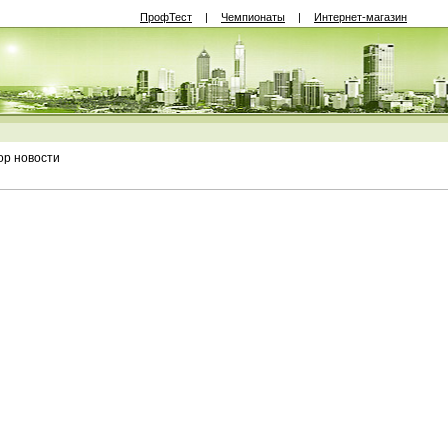
ПрофТест
|
Чемпионаты
|
Интернет-магазин
р новости