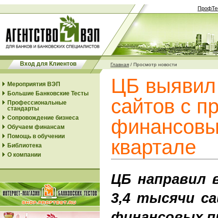
ПрофТе
Вход для Клиентов
Главная
/
Просмотр новости
ЦБ выявил 
Мероприятия ВЭП
Большие Банковские Тесты
сайтов с п
Профессиональные
стандарты
Сопровождение бизнеса
финансовых
Обучаем финансам
Помощь в обучении
квартале
Библиотека
О компании
ЦБ направил 
3,4 тысячи с
финансовых п