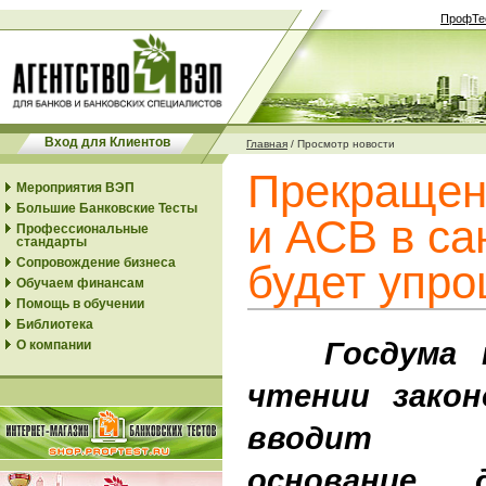
ПрофТе
Вход для Клиентов
Главная
/
Просмотр новости
Прекращен
Мероприятия ВЭП
Большие Банковские Тесты
и АСВ в са
Профессиональные
стандарты
Сопровождение бизнеса
будет упр
Обучаем финансам
Помощь в обучении
Библиотека
Госдума пр
О компании
чтении закон
вводит до
основание 