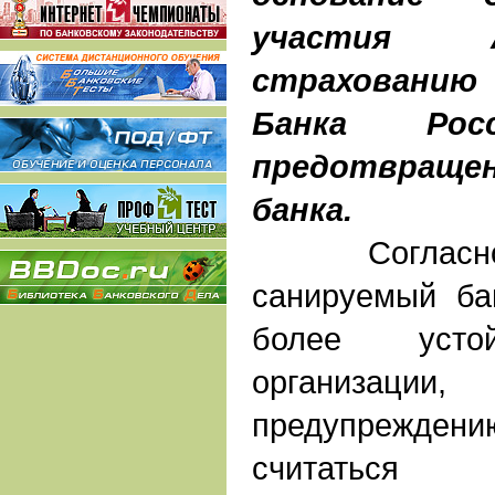
участия 
страхованию 
Банка Ро
предотвраще
банка.
Согласно д
санируемый ба
более устой
организа
предупреждени
считаться