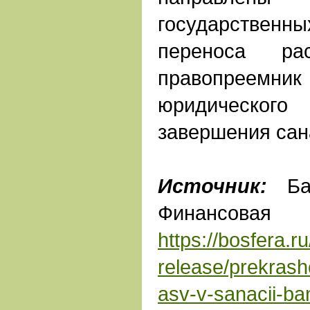
государственн
переноса ра
правопреем
юридическ
завершения сан
Источник:
Бан
Финанс
https://bosfera.r
release/prekrash
asv-v-sanacii-ba