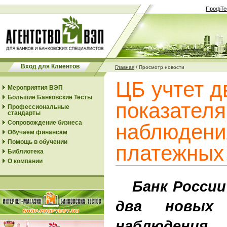
ПрофТе
Вход для Клиентов
Главная
/
Просмотр новости
ЦБ учтет д
Мероприятия ВЭП
Большие Банковские Тесты
показателя
Профессиональные
стандарты
Сопровождение бизнеса
наблюдени
Обучаем финансам
Помощь в обучении
платежных 
Библиотека
О компании
Банк России
два новых 
наблюден