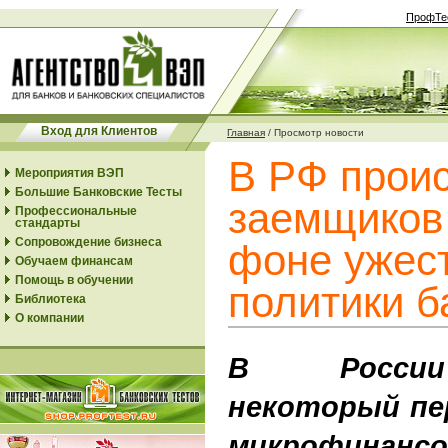
ПрофТе
Вход для Клиентов
Главная
/
Просмотр новости
В РФ проис
Мероприятия ВЭП
Большие Банковские Тесты
заемщиков
Профессиональные
стандарты
Сопровождение бизнеса
фоне ужест
Обучаем финансам
Помощь в обучении
политики б
Библиотека
О компании
В России
некоторый пе
микрофинанс