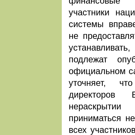
финансовые
участники нац
системы вправ
не предоставля
устанавливат
подлежат опу
официальном са
уточняет, чт
директоров
нераскрытии 
приниматься не
всех участнико