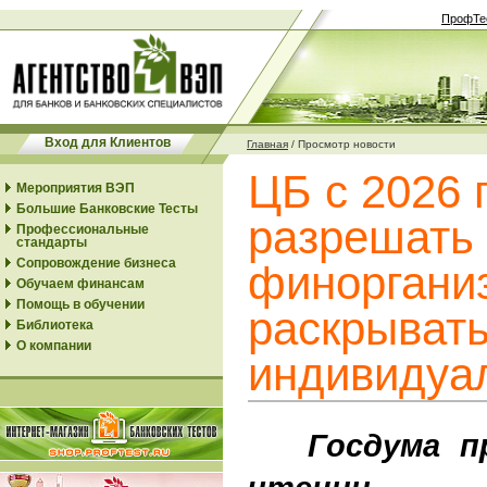
ПрофТе
Вход для Клиентов
Главная
/
Просмотр новости
ЦБ с 2026 
Мероприятия ВЭП
Большие Банковские Тесты
разрешать
Профессиональные
стандарты
Сопровождение бизнеса
финоргани
Обучаем финансам
Помощь в обучении
раскрыват
Библиотека
О компании
индивидуа
Госдума пр