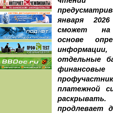
чтени
предусматри
января 2026
сможет на 
основе опре
информац
отдельные ба
финансовы
профучастн
платежной с
раскрыват
продлевает д