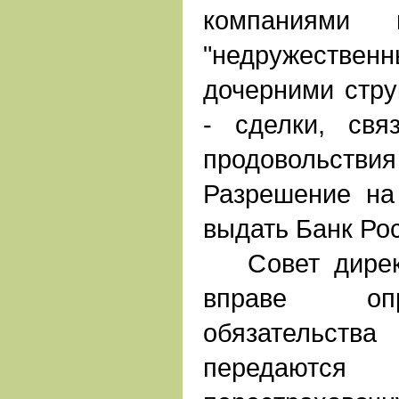
компаниями
"недружестве
дочерними стру
- сделки, свя
продовольст
Разрешение на
выдать Банк Ро
Совет директ
вправе опр
обязательств
передаются