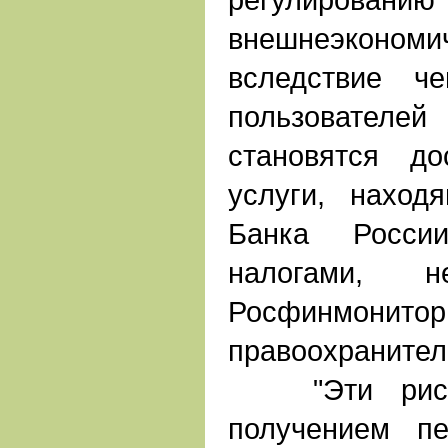
внешнеэкономич
вследствие ч
пользователей
становятся д
услуги, наход
Банка Росси
налогами, н
Росфинмо
правоохранител
"Эти риски
получением п