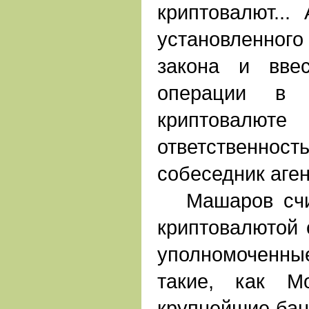
криптовалют...
установленного
закона и вве
операции в 
криптовал
ответственн
собеседник аген
Машаров счита
криптовалютой 
уполномоченн
такие, как М
крупнейшие бан