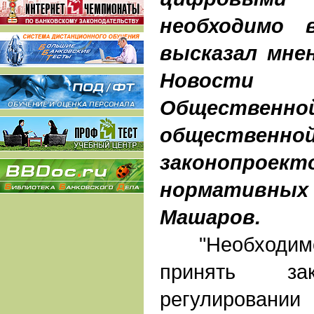
необходимо 
высказал мне
Новости ч
Общественн
обществен
законопро
нормативны
Машаров.
"Необходимо 
принять зак
регулиров