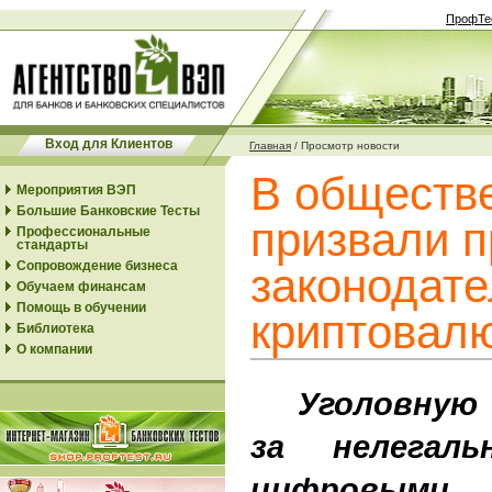
ПрофТе
Вход для Клиентов
Главная
/
Просмотр новости
В обществ
Мероприятия ВЭП
Большие Банковские Тесты
призвали п
Профессиональные
стандарты
Сопровождение бизнеса
законодате
Обучаем финансам
Помощь в обучении
криптовал
Библиотека
О компании
Уголовную 
за нелегал
цифровы