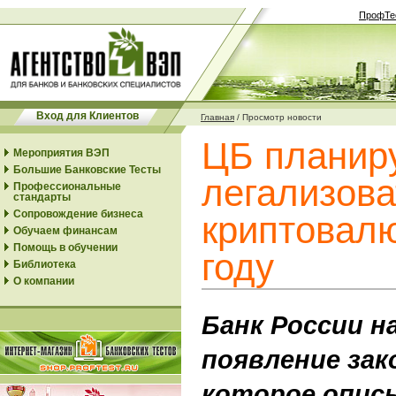
ПрофТе
Вход для Клиентов
Главная
/
Просмотр новости
ЦБ планир
Мероприятия ВЭП
Большие Банковские Тесты
легализова
Профессиональные
стандарты
Сопровождение бизнеса
криптовалю
Обучаем финансам
Помощь в обучении
году
Библиотека
О компании
Банк России н
появление за
которое опис