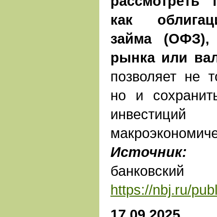
рассмотреть 
как облигац
займа (ОФЗ),
рынка или ва
позволяет не т
но и сохранит
инвестиций
макроэкономиче
Источник:
На
банковс
https://nbj.ru/p
17.09.2025