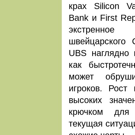
крах Silicon Va
Bank и First Re
экстренно
швейцарского C
UBS наглядно 
как быстротеч
может обруш
игроков. Рост
высоких значе
крючком для 
текущая ситуац