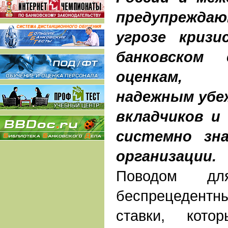
предупрежда
угрозе кризи
банковском
оценкам, 
надежным убе
вкладчиков и
системно зн
организации.
Поводом дл
беспрецедентн
ставки, кото