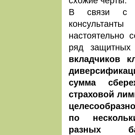
схожие черты.
В связи с 
консульта
настоятельно с
ряд защитных
вкладчиков к
диверсифика
сумма сбере
страховой лими
целесообразн
по несколь
разных ба