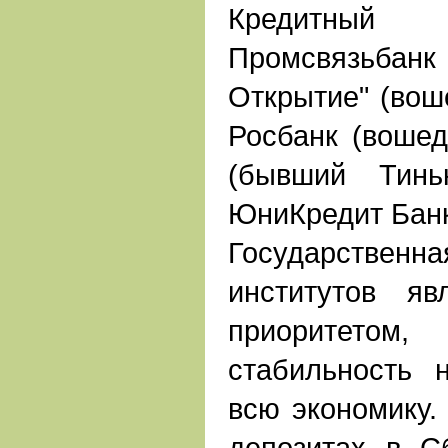
Кредитный
Промсвязьбан
Открытие" (вош
Росбанк (вошед
(бывший Тинь
ЮниКредит Бан
Государствен
институтов яв
приоритето
стабильность 
всю экономику.
депозитах в С