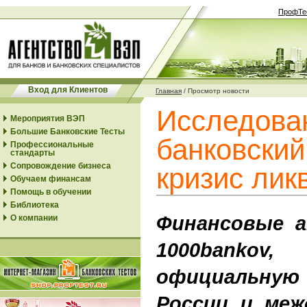
ПрофТе
Вход для Клиентов
Главная
/
Просмотр новости
Исследова
Мероприятия ВЭП
Большие Банковские Тесты
банковский
Профессиональные
стандарты
Сопровождение бизнеса
кризис лик
Обучаем финансам
Помощь в обучении
Библиотека
Финансовые а
О компании
1000banko
официальную 
России и меж