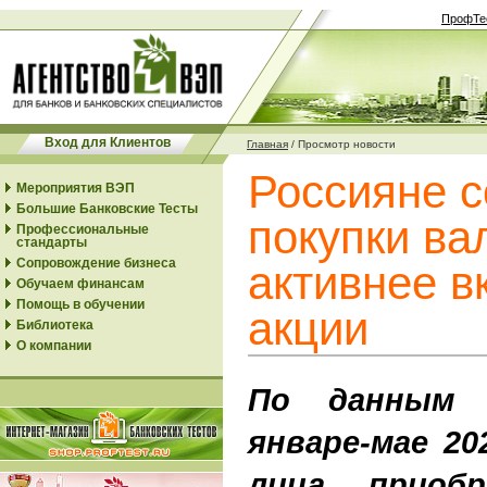
ПрофТе
Вход для Клиентов
Главная
/
Просмотр новости
Россияне с
Мероприятия ВЭП
Большие Банковские Тесты
покупки ва
Профессиональные
стандарты
Сопровождение бизнеса
активнее в
Обучаем финансам
Помощь в обучении
акции
Библиотека
О компании
По данным 
январе-мае 20
лица приобр