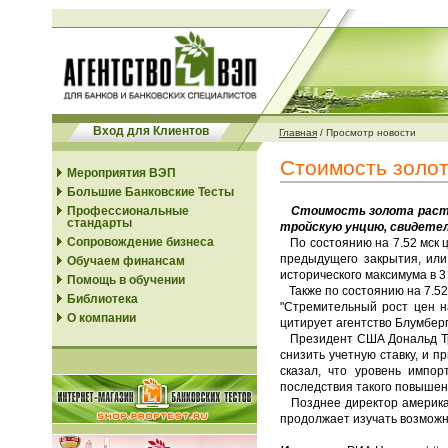
Вход для Клиентов
Главная
/
Просмотр новости
Стоимость золот
Мероприятия ВЭП
Большие Банковские Тесты
Профессиональные
Стоимость золота растет 
стандарты
тройскую унцию, свидете
Сопровождение бизнеса
По состоянию на 7.52 мск ц
предыдущего закрытия, или 
Обучаем финансам
исторического максимума в 3
Помощь в обучении
Также по состоянию на 7.52 
Библиотека
"Стремительный рост цен на
О компании
цитирует агентство Блумберг 
Президент США Дональд Тра
снизить учетную ставку, и 
сказал, что уровень импо
последствия такого повышени
Позднее директор американ
продолжает изучать возможн