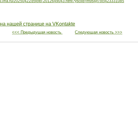
ps://ria.ru/20250422/zoloto-2012649043.html?ysclid=m9s4jf7oci423331085
 на нашей странице на VKontakte
<<< Предыдущая новость
Следующая новость >>>