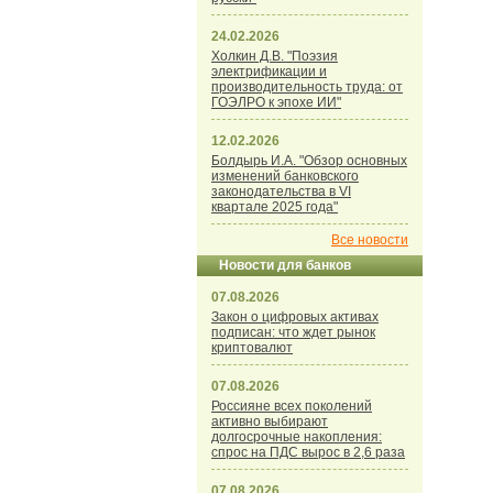
24.02.2026
Холкин Д.В. "Поэзия
электрификации и
производительность труда: от
ГОЭЛРО к эпохе ИИ"
12.02.2026
Болдырь И.А. "Обзор основных
изменений банковского
законодательства в VI
квартале 2025 года"
Все новости
Новости для банков
07.08.2026
Закон о цифровых активах
подписан: что ждет рынок
криптовалют
07.08.2026
Россияне всех поколений
активно выбирают
долгосрочные накопления:
спрос на ПДС вырос в 2,6 раза
07.08.2026