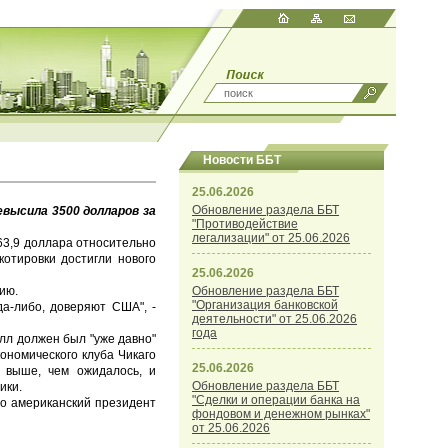
Новости ББТ
25.06.2026
Обновление раздела ББТ
высила 3500 долларов за
"Противодействие
легализации" от 25.06.2026
63,9 доллара относительно
котировки достигли нового
25.06.2026
ию.
Обновление раздела ББТ
"Организация банковской
да-либо, доверяют США", -
деятельности" от 25.06.2026
года
л должен был "уже давно"
кономического клуба Чикаго
25.06.2026
о выше, чем ожидалось, и
Обновление раздела ББТ
ики.
"Сделки и операции банка на
то американский президент
фондовом и денежном рынках"
от 25.06.2026