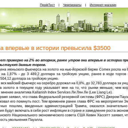
ПрофТест
|
Чемпионаты
|
Интернет-магазин
а впервые в истории превысила $3500
примерно на 2% во вторник, ранее утром она впервые в истории пре
льствуют данные торгов.
ена июньского фьючерса на золото на нью-йоркской бирже Comex росла на 
на 1,87% - до 3 489,2 доллара за тройскую унцию, ранее в ходе торгов 
 504,12 доллара за тройскую унцию.
мск майский фьючерс на серебро дорожал на 0,8%, до 32,783 доллара за унц
 золото в текущем году указывает мне на то, что рынки меньше, чем ког
мнение аналитика Kallanish Index Services Ли Лян Ле (Lee Liang Le).
мп заявил, что глава Федеральной резервной системы (ФРС) Джером Пауэл
призвал его покинуть пост. Тем временем ранее глава ФРС на мероприятии Э
ртных пошлин, введенных администрацией Трампа, оказался значительн
я будут включать в себя рост инфляции в стране и замедление роста эконом
ского Национального экономического совета США Кевин Хассетт заявил, ч
ость увольнения Пауэлла.