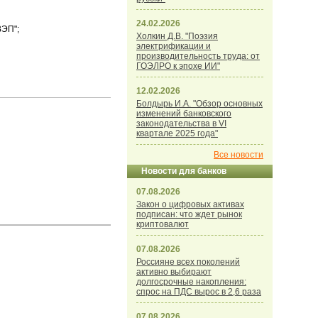
24.02.2026
ВЭП";
Холкин Д.В. "Поэзия
электрификации и
производительность труда: от
ГОЭЛРО к эпохе ИИ"
12.02.2026
Болдырь И.А. "Обзор основных
изменений банковского
законодательства в VI
квартале 2025 года"
u
Все новости
Новости для банков
07.08.2026
Закон о цифровых активах
подписан: что ждет рынок
криптовалют
07.08.2026
Россияне всех поколений
активно выбирают
долгосрочные накопления:
спрос на ПДС вырос в 2,6 раза
07.08.2026