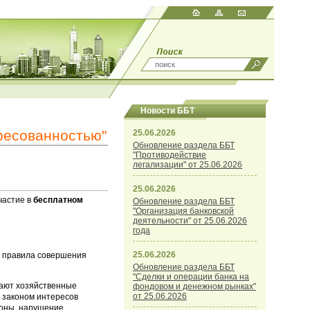
Новости ББТ
ресованностью"
25.06.2026
Обновление раздела ББТ
"Противодействие
легализации" от 25.06.2026
25.06.2026
частие в
бесплатном
Обновление раздела ББТ
"Организация банковской
деятельности" от 25.06.2026
года
25.06.2026
е правила совершения
Обновление раздела ББТ
"Сделки и операции банка на
пают хозяйственные
фондовом и денежном рынках"
от 25.06.2026
 законом интересов
роны, нарушение