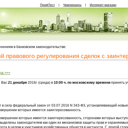
ПрофТест
|
Чемпионаты
|
Интернет-магазин
нениям в банковском законодательстве:
й правового регулирования сделок с заинте
ра >>>
т Вас
21 декабря
2016г. (среда) в
10:00 ч. по московскому времени
принять у
т в силу федеральный закон от 03.07.2016 N 343-ФЗ, устанавливающий новы
совершении которых имеется заинтересованность.
 совершении которых имеется заинтересованность, сторонами которых высту
выделены законодателем как один из механизмов защиты прав и охраняемых
рота в целом и участников хозяйственных обществ в частности. С другой сто