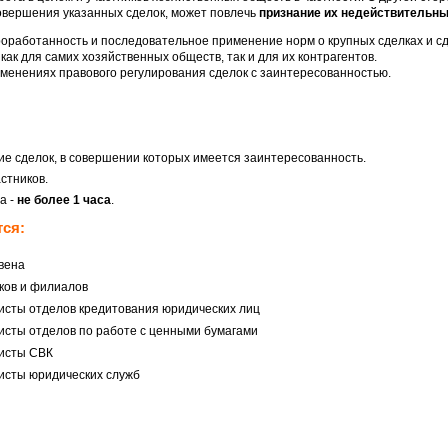
овершения указанных сделок, может повлечь
признание их недействительн
роработанность и последовательное применение норм о крупных сделках и сд
ак для самих хозяйственных обществ, так и для их контрагентов.
зменениях правового регулирования сделок с заинтересованностью.
е сделок, в совершении которых имеется заинтересованность.
стников.
а -
не более 1 часа
.
ся:
вена
ков и филиалов
исты отделов кредитования юридических лиц
исты отделов по работе с ценными бумагами
листы СВК
исты юридических служб