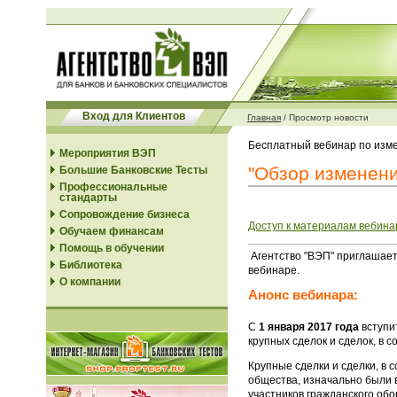
Вход для Клиентов
Главная
/
Просмотр новости
Бесплатный вебинар по изме
Мероприятия ВЭП
"Обзор изменени
Большие Банковские Тесты
Профессиональные
стандарты
Сопровождение бизнеса
Доступ к материалам вебина
Обучаем финансам
Помощь в обучении
Агентство "ВЭП" приглашае
Библиотека
вебинаре.
О компании
Анонс вебинара:
С
1 января 2017 года
вступи
крупных сделок и сделок, в 
Крупные сделки и сделки, в
общества, изначально были 
участников гражданского обо