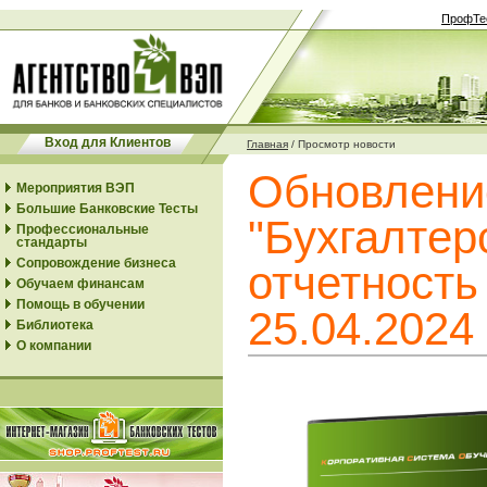
ПрофТе
Вход для Клиентов
Главная
/
Просмотр новости
Обновлени
Мероприятия ВЭП
Большие Банковские Тесты
"Бухгалтер
Профессиональные
стандарты
Сопровождение бизнеса
отчетность
Обучаем финансам
Помощь в обучении
25.04.2024
Библиотека
О компании