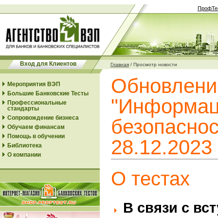
ПрофТе
Вход для Клиентов
Главная
/
Просмотр новости
Обновлени
Мероприятия ВЭП
Большие Банковские Тесты
"Информац
Профессиональные
стандарты
Сопровождение бизнеса
безопаснос
Обучаем финансам
Помощь в обучении
28.12.2023
Библиотека
О компании
О тестах
В связи с вс