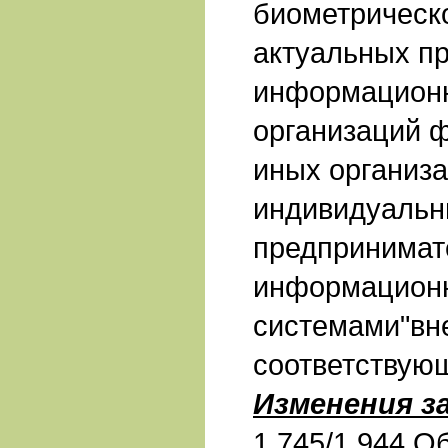
биометрическо
актуальных п
информацион
организаций 
иных организа
индивидуаль
предпринимат
информацион
системами"вн
соответствую
Изменения з
1.745/1.944 О