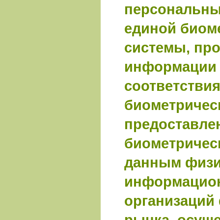
персональны
единой биом
системы, про
информации 
соответствия
биометричес
предоставл
биометричес
данным физи
информацион
организаций
рынка, осущ