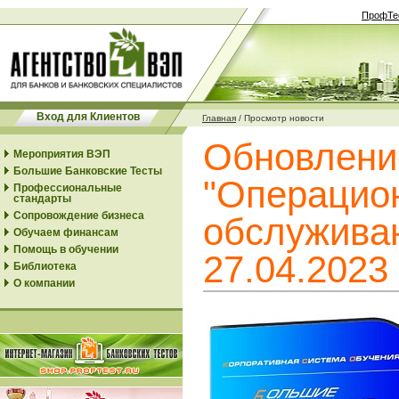
ПрофТе
Вход для Клиентов
Главная
/
Просмотр новости
Обновлени
Мероприятия ВЭП
Большие Банковские Тесты
"Операцио
Профессиональные
стандарты
Сопровождение бизнеса
обслуживан
Обучаем финансам
Помощь в обучении
27.04.2023
Библиотека
О компании