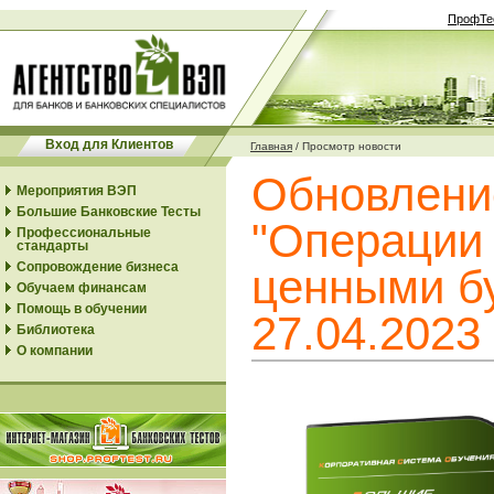
ПрофТе
Вход для Клиентов
Главная
/
Просмотр новости
Обновлени
Мероприятия ВЭП
Большие Банковские Тесты
"Операции 
Профессиональные
стандарты
Сопровождение бизнеса
ценными бу
Обучаем финансам
Помощь в обучении
27.04.2023
Библиотека
О компании