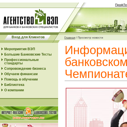
ПрофТе
Вход для Клиентов
Главная
/
Просмотр новости
Информаци
Мероприятия ВЭП
Большие Банковские Тесты
банковском
Профессиональные
стандарты
Сопровождение бизнеса
Чемпионат
Обучаем финансам
Помощь в обучении
Библиотека
О компании