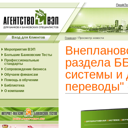
ПрофТе
Вход для Клиентов
Главная
/
Просмотр новости
Внепланов
Мероприятия ВЭП
Большие Банковские Тесты
раздела Б
Профессиональные
стандарты
Сопровождение бизнеса
системы и
Обучаем финансам
Помощь в обучении
переводы" 
Библиотека
О компании