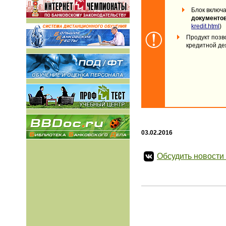
Блок включа
документо
kredit.html
)
Продукт позв
кредитной де
03.02.2016
Обсудить новости