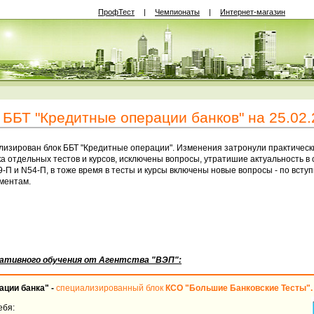
ПрофТест
|
Чемпионаты
|
Интернет-магазин
 ББТ "Кредитные операции банков" на 25.02.2
изирован блок ББТ "Кредитные операции". Изменения затронули практически 
а отдельных тестов и курсов, исключены вопросы, утратишие актуальность в 
П и N54-П, в тоже время в тесты и курсы включены новые вопросы - по вступ
ментам.
ативного обучения от Агентства "ВЭП":
ации банка"
-
специализированный блок
КСО
"Большие Банковские Тесты".
ебя: