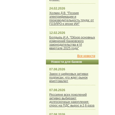
24.02.2026
Холкин Д.В. "Поэзия
электрификации и
производительность труда: от
ГОЭЛРО к эпохе ИИ"
12.02.2026
Болдырь И.А. "Обзор основных
изменений банковского
законодательства в VI
квартале 2025 года"
Все новости
Новости для банков
07.08.2026
Закон о цифровых активах
подписан: что ждет рынок
криптовалют
07.08.2026
Россияне всех поколений
активно выбирают
долгосрочные накопления:
спрос на ПДС вырос в 2,6 раза
07.08.2026