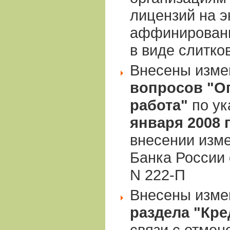
лицензий на э
аффинированн
в виде слитко
Внесены изме
вопросов "О
работа"
по у
января 2008 г
внесении изм
Банка России 
N 222-П
Внесены измен
раздела "Кр
связи с отме