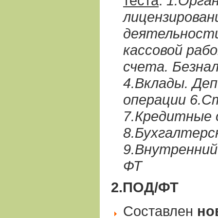
теста
:
1.Орган
лицензирован
деятельности
кассовой раб
счета. Безна
4.Вклады. Де
операции 6.С
7.Кредитные 
8.Бухгалтерс
9.Внутренний
ФТ
2.ПОД/ФТ
Составлен
но