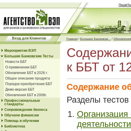
ПрофТе
Вход для Клиентов
Главная
/
Большие Банковски...
/
Обновления 
Содержани
Мероприятия ВЭП
Большие Банковские Тесты
Новости ББТ
к ББТ от 12
О применении ББТ
Обновление ББТ в 2026 г.
Общее описание продукта
Порядок приобретения ББТ
Содержание о
Демо-версия ББТ
Обновления ББТ в 2008г.
Разделы тестов
Профессиональные
стандарты
Сопровождение бизнеса
Организация 
Обучаем финансам
Помощь в обучении
деятельности
Библиотека