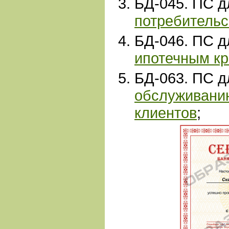
БД-
045. ПС 
потребительс
БД-046. ПС 
ипотечным к
БД-
063. ПС 
обслуживани
клиентов
;