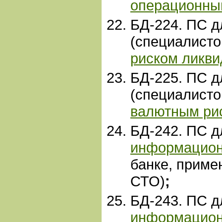
операционны
БД-224. ПС д
(специалист
риском ликви
БД-225. ПС д
(специалист
валютным ри
БД-
242. ПС 
информацион
банке, прим
СТО)
;
БД-243. ПС 
информацион