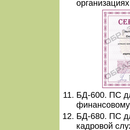
организациях
БД-600. ПС д
финансовому
БД-680. ПС д
кадровой слу