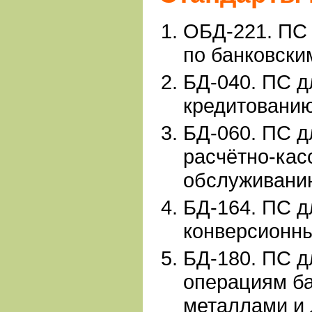
ОБД-221. ПС 
по банковски
БД-040. ПС д
кредитованию
БД-
060. ПС д
расчётно-кас
обслуживанию
БД-164. ПС д
конверсионны
БД-180. ПС д
операциям б
металлами и