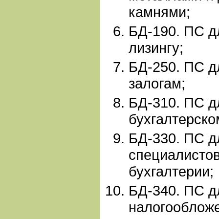
камнями;
БД-190. ПС д
лизингу;
БД-250. ПС д
залогам;
БД-310. ПС д
бухгалтерско
БД-330. ПС д
специалистов
бухгалтерии;
БД-340. ПС д
налогооблож