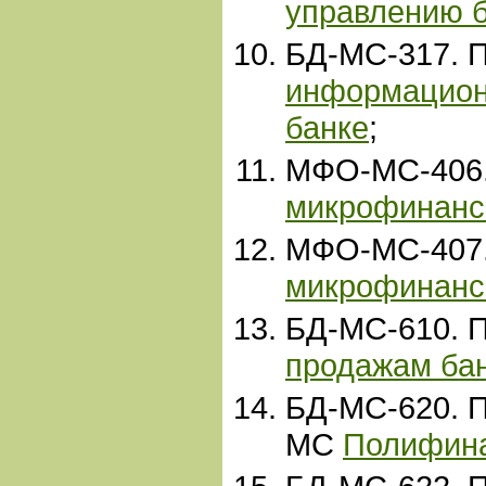
управлению 
БД-МС-317. 
информацион
банке
;
МФО-МС-406
микрофинанс
МФО-МС-407
микрофинанс
БД-МС-610. 
продажам бан
БД-МС-620. 
МС
Полифин