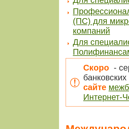
Профессионал
(ПС) для мик
компаний
Для специали
Полифинанса
Скоро
- с
банковских
сайте
межб
Интернет-Ч
Междунаро