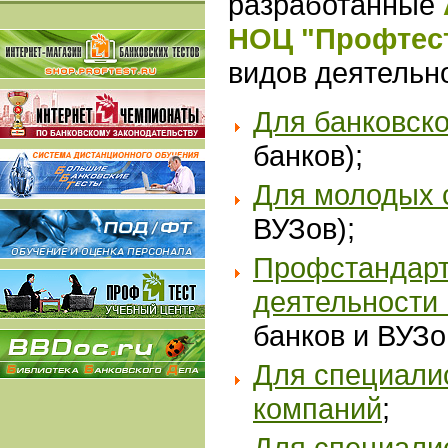
разработанные
НОЦ "Профтес
видов деятельн
Для банковск
банков);
Дл
я молодых 
ВУЗов);
Профстандарт
деятельности
банков и ВУЗо
Для специали
компаний
;
Для специали