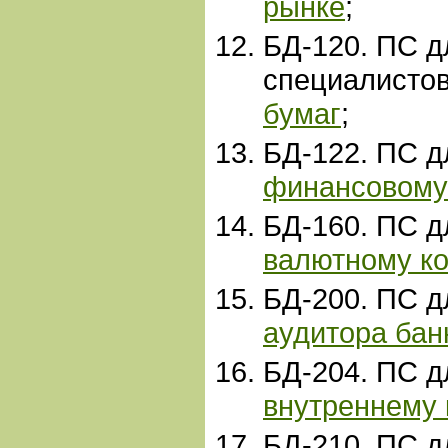
рынке
;
БД-120. ПС д
специалисто
бумаг
;
БД-122. ПС 
финансовому
БД-160. ПС 
валютному к
БД-200. ПС 
аудитора бан
БД-204. ПС 
внутреннему
БД-210
. ПС 