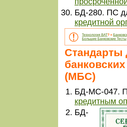
просроченно
БД-280. ПС 
кредитной ор
Технология ВАТ
? =
Банковс
Большие Банковские Тесты
Стандарты
банковских
(МБС)
БД-МС-047. 
кредитным оп
БД-