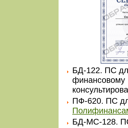
БД-122. ПС дл
финансовому
консультиров
ПФ-620. ПС д
Полифинанса
БД-МС-128. 