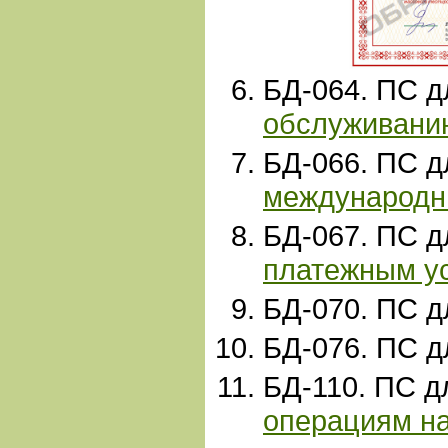
БД-
064. ПС 
обслуживани
БД-066. ПС 
международн
БД-067. ПС 
платежным у
БД-070. ПС 
БД-
076. ПС 
БД-110. ПС д
операциям н