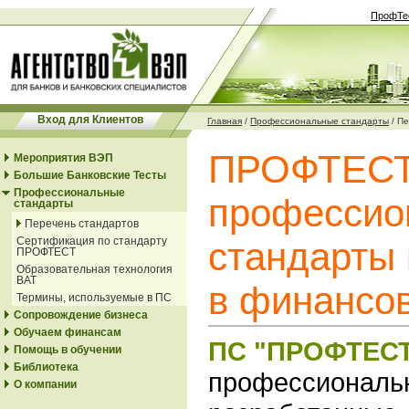
ПрофТе
Вход для Клиентов
Главная
/
Профессиональные стандарты
/
Пе
ПРОФТЕСТ
Мероприятия ВЭП
Большие Банковские Тесты
Профессиональные
профессио
стандарты
Перечень стандартов
Сертификация по стандарту
стандарты
ПРОФТЕСТ
Образовательная технология
ВАТ
в финансо
Термины, используемые в ПС
Сопровождение бизнеса
Обучаем финансам
ПС "ПРОФТЕС
Помощь в обучении
Библиотека
профессиональ
О компании