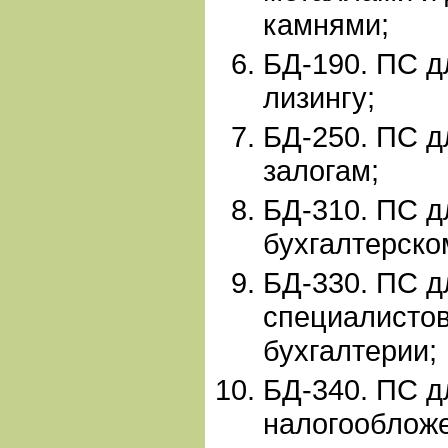
камнями;
БД-190. ПС д
лизингу;
БД-250. ПС д
залогам;
БД-310. ПС д
бухгалтерско
БД-330. ПС д
специалистов
бухгалтерии;
БД-340. ПС д
налогооблож