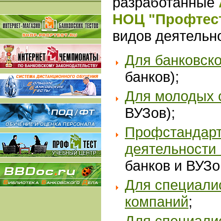
разработанные
НОЦ "Профтес
видов деятельн
Для банковск
банков);
Дл
я молодых 
ВУЗов);
Профстандарт
деятельности
банков и ВУЗо
Для специали
компаний
;
Для специали