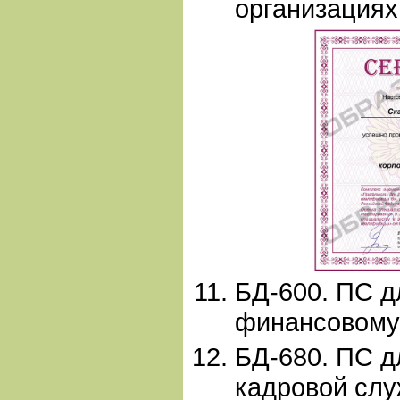
организациях
БД-600. ПС д
финансовому
БД-680. ПС д
кадровой слу