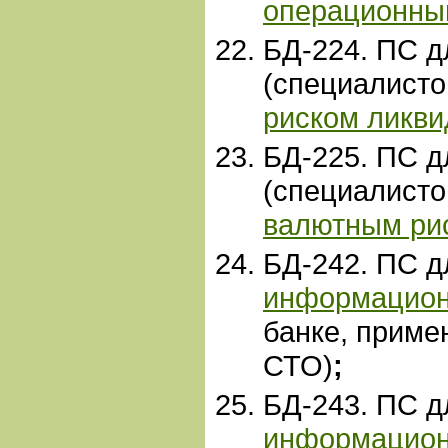
операционны
БД-224. ПС д
(специалист
риском ликви
БД-225. ПС д
(специалист
валютным ри
БД-
242. ПС 
информацион
банке, прим
СТО)
;
БД-243. ПС 
информацион