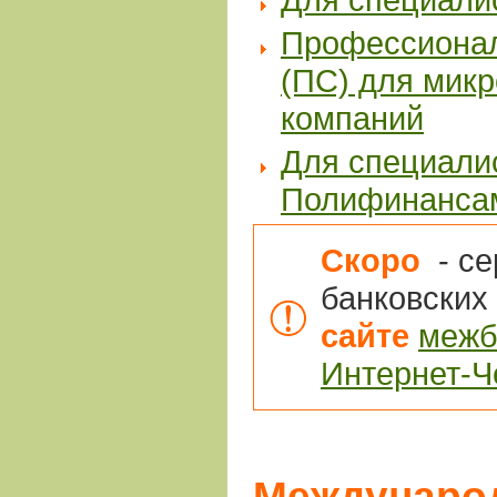
Профессионал
(ПС) для мик
компаний
Для специали
Полифинанса
Скоро
- с
банковских
сайте
межб
Интернет-Ч
Междунаро