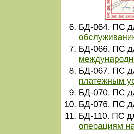
БД-
064. ПС 
обслуживани
БД-066. ПС 
международн
БД-067. ПС 
платежным у
БД-070. ПС 
БД-
076. ПС 
БД-110. ПС д
операциям н