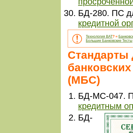
просроченно
БД-280. ПС 
кредитной ор
Технология ВАТ
? =
Банковс
Большие Банковские Тесты
Стандарты
банковских
(МБС)
БД-МС-047. 
кредитным оп
БД-