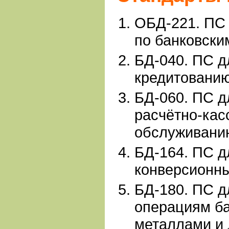
ОБД-221. ПС 
по банковски
БД-040. ПС д
кредитованию
БД-
060. ПС д
расчётно-кас
обслуживанию
БД-164. ПС д
конверсионны
БД-180. ПС д
операциям б
металлами и