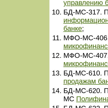
управлению 
БД-МС-317. 
информацион
банке
;
МФО-МС-406
микрофинанс
МФО-МС-407
микрофинанс
БД-МС-610. 
продажам бан
БД-МС-620. 
МС
Полифин