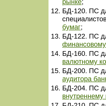
рынке
;
БД-120. ПС д
специалисто
бумаг
;
БД-122. ПС 
финансовому
БД-160. ПС 
валютному к
БД-200. ПС 
аудитора бан
БД-204. ПС 
внутреннему
БД-210
. ПС 