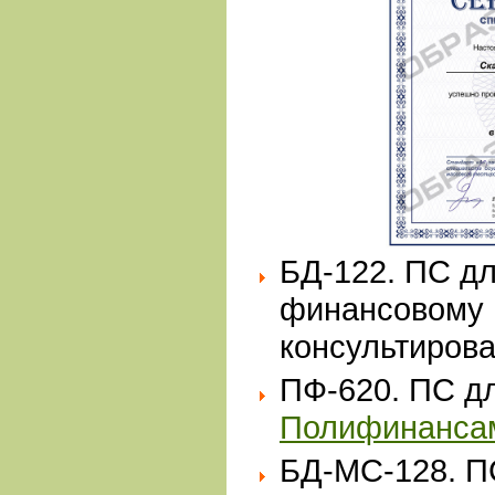
БД-122. ПС дл
финансовому
консультиров
ПФ-620. ПС д
Полифинанса
БД-МС-128. 