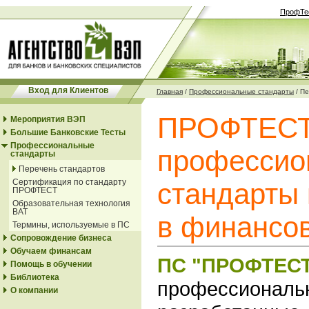
ПрофТе
Вход для Клиентов
Главная
/
Профессиональные стандарты
/
Пе
ПРОФТЕСТ
Мероприятия ВЭП
Большие Банковские Тесты
Профессиональные
профессио
стандарты
Перечень стандартов
Сертификация по стандарту
стандарты
ПРОФТЕСТ
Образовательная технология
ВАТ
в финансо
Термины, используемые в ПС
Сопровождение бизнеса
Обучаем финансам
ПС "ПРОФТЕС
Помощь в обучении
Библиотека
профессиональ
О компании