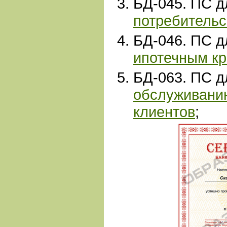
БД-
045. ПС 
потребительс
БД-046. ПС 
ипотечным к
БД-
063. ПС 
обслуживани
клиентов
;